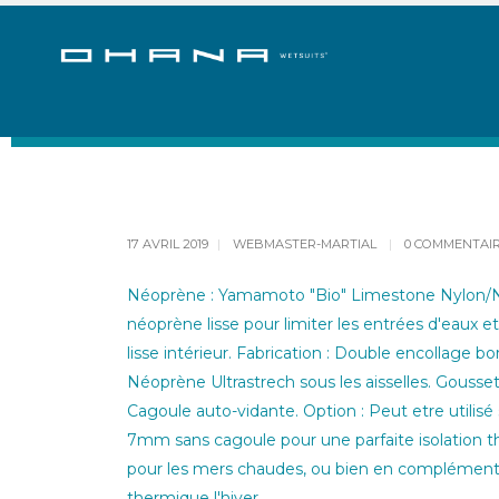
ACCUEIL
BLOG
SHORTY CAGOULE ATTENAN
17 AVRIL 2019
WEBMASTER-MARTIAL
0 COMMENTAI
Néoprène : Yamamoto "Bio" Limestone Nylon/Nyl
néoprène lisse pour limiter les entrées d'eaux 
lisse intérieur. Fabrication : Double encollage bor
Néoprène Ultrastrech sous les aisselles. Goussets 
Cagoule auto-vidante. Option : Peut etre utili
7mm sans cagoule pour une parfaite isolation the
pour les mers chaudes, ou bien en complément 
thermique l'hiver.