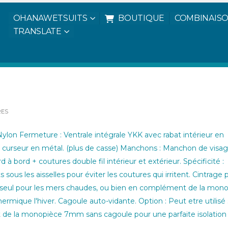
OHANAWETSUITS
BOUTIQUE
COMBINAISO
Shorty c
TRANSLATE
TE FEMME 5MM
RES
on Fermeture : Ventrale intégrale YKK avec rabat intérieur en
et curseur en métal. (plus de casse) Manchons : Manchon de visa
d à bord + coutures double fil intérieur et extérieur. Spécificité :
sous les aisselles pour éviter les coutures qui irritent. Cintrage p
sé seul pour les mers chaudes, ou bien en complément de la mon
rmique l'hiver. Cagoule auto-vidante. Option : Peut etre utilisé 
de la monopièce 7mm sans cagoule pour une parfaite isolation