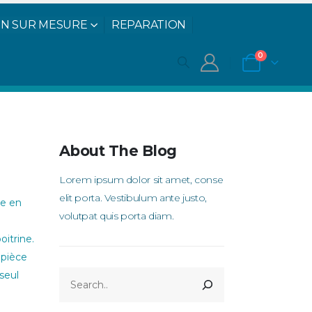
N SUR MESURE
REPARATION
agoule attenante femme 5mm
0
About The Blog
Lorem ipsum dolor sit amet, conse
elit porta. Vestibulum ante justo,
ge en
volutpat quis porta diam.
oitrine.
opièce
RECHERCHER
seul