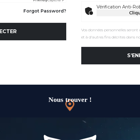
Friendly
Captcha ⇗
Vérification Anti-Ro
Forgot Password?
Cliqu
Vos données personnelles seront u
ECTER
et à d'autres fins décrites dans n
S’EN
Nous trouver !