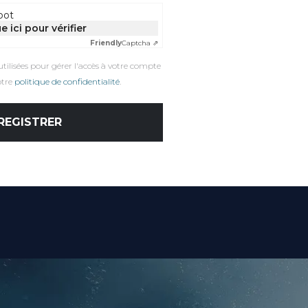
bot
e ici pour vérifier
Friendly
Captcha ⇗
tilisées pour gérer l'accès à votre compte
otre
politique de confidentialité
.
REGISTRER