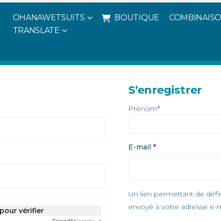
OHANAWETSUITS
BOUTIQUE
COMBINAISO
TRANSLATE
OHANA WETSUITS
S’enregistrer
Prénom
*
Obligatoire
E-mail
*
Un lien permettant de déf
envoyé à votre adresse e-m
 pour vérifier