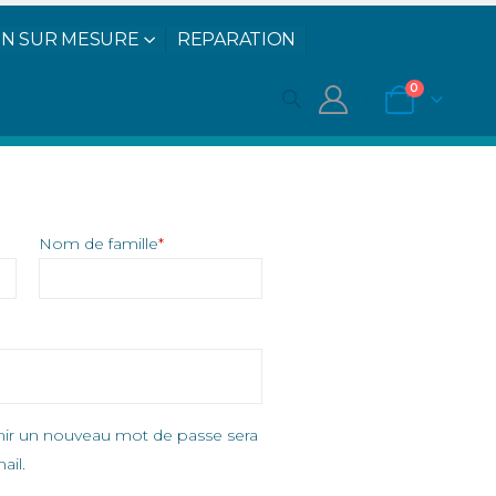
N SUR MESURE
REPARATION
Mon compte Ohana Wetsuits
0
Nom de famille
*
inir un nouveau mot de passe sera
ail.