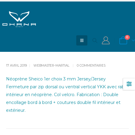
Shorty 3mm
ACCUEIL
BLOG
SHORTY 3MM
0
17 AVRIL 2019
WEBMASTER-MARTIAL
0 COMMENTAIRES
Néoprène Sheico 1er choix 3 mm Jersey/Jersey
Fermeture par zip dorsal ou ventral vertical YKK avec rabat
intérieur en néoprène. Col velcro. Fabrication : Double
encollage bord à bord + coutures double fil intérieur et
extérieur.