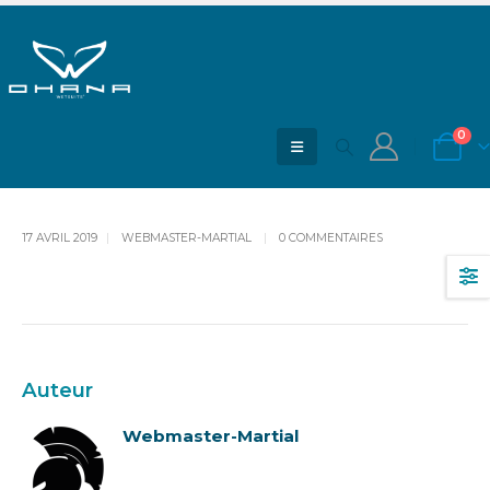
Robe zippée intégrale
ACCUEIL
BLOG
ROBE ZIPPÉE INTÉGRALE
0
17 AVRIL 2019
WEBMASTER-MARTIAL
0 COMMENTAIRES
Auteur
Webmaster-Martial