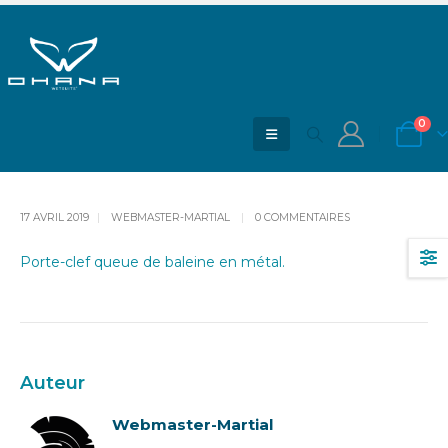
Portes-clefs Queue de baleine
ACCUEIL
BLOG
PORTES-CLEFS QUEUE DE BALEINE
0
17 AVRIL 2019
WEBMASTER-MARTIAL
0 COMMENTAIRES
Porte-clef queue de baleine en métal.
Auteur
Webmaster-Martial