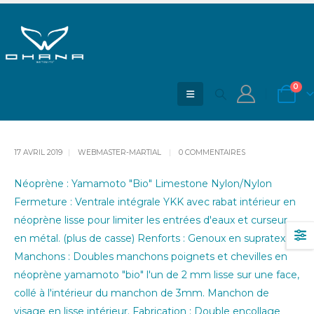
Monopièce cagoule attenante 7mm
ACCUEIL
BLOG
MONOPIÈCE CAGOULE ATTENANTE 7MM
0
17 AVRIL 2019
WEBMASTER-MARTIAL
0 COMMENTAIRES
Néoprène : Yamamoto "Bio" Limestone Nylon/Nylon
Fermeture : Ventrale intégrale YKK avec rabat intérieur en
néoprène lisse pour limiter les entrées d'eaux et curseur
en métal. (plus de casse) Renforts : Genoux en supratex.
Manchons : Doubles manchons poignets et chevilles en
néoprène yamamoto "bio" l'un de 2 mm lisse sur une face,
collé à l'intérieur du manchon de 3mm. Manchon de
visage en lisse intérieur. Fabrication : Double encollage