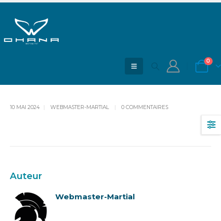
Monopièce cagoule attenante 5-
7mm [#2130 var] (L)
0
ACCUEIL
BLOG
MONOPIÈCE CAGOULE ATTENANTE 5-7MM [#2130 VAR] (L)
10 MAI 2024
WEBMASTER-MARTIAL
0 COMMENTAIRES
Auteur
Webmaster-Martial