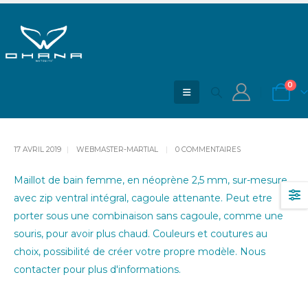
Maillot de bain femme une pièce
avec cagoule attenante
0
ACCUEIL
BLOG
MAILLOT DE BAIN FEMME UNE PIÈCE AVEC CAGOULE ATTENANTE
17 AVRIL 2019
WEBMASTER-MARTIAL
0 COMMENTAIRES
Maillot de bain femme, en néoprène 2,5 mm, sur-mesure,
avec zip ventral intégral, cagoule attenante. Peut etre
porter sous une combinaison sans cagoule, comme une
souris, pour avoir plus chaud. Couleurs et coutures au
choix, possibilité de créer votre propre modèle. Nous
contacter pour plus d'informations.