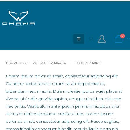
Lorem Ipsum Dolor Sit A Met,
Consectetur
0
ACCUEIL
BLOG
LOREM IPSUM DOLOR SIT A MET, CONSECTETUR
13 AVRIL 2022
WEBMASTER-MARTIAL
0 COMMENTAIRES
Lorem ipsum dolor sit amet, consectetur adipiscing elit.
Curabitur lectus lacus, rutrum sit amet placerat et,
bibendum nec mauris. Duis molestie, purus eget placerat
viverra, nisi odio gravida sapien, congue tincidunt nisl ante
nec tellus. Vestibulum ante ipsum primis in faucibus orci
luctus et ultrices posuere cubilia Curae; Lorem ipsum
dolor sit amet, consectetur adipiscing elit. Fusce sagittis,
massa fringilla consequat blandit, mauris ligula porta nisi,