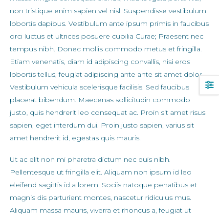
non tristique enim sapien vel nisl. Suspendisse vestibulum
lobortis dapibus. Vestibulum ante ipsum primis in faucibus
orci luctus et ultrices posuere cubilia Curae; Praesent nec
tempus nibh. Donec mollis commodo metus et fringilla.
Etiam venenatis, diam id adipiscing convallis, nisi eros
lobortis tellus, feugiat adipiscing ante ante sit amet dolor.
Vestibulum vehicula scelerisque facilisis. Sed faucibus
placerat bibendum. Maecenas sollicitudin commodo
justo, quis hendrerit leo consequat ac. Proin sit amet risus
sapien, eget interdum dui. Proin justo sapien, varius sit
amet hendrerit id, egestas quis mauris.
Ut ac elit non mi pharetra dictum nec quis nibh.
Pellentesque ut fringilla elit. Aliquam non ipsum id leo
eleifend sagittis id a lorem. Sociis natoque penatibus et
magnis dis parturient montes, nascetur ridiculus mus.
Aliquam massa mauris, viverra et rhoncus a, feugiat ut