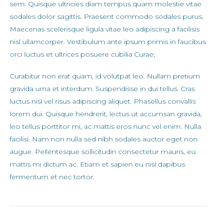
sem. Quisque ultricies diam tempus quam molestie vitae
sodales dolor sagittis. Praesent commodo sodales purus.
Maecenas scelerisque ligula vitae leo adipiscing a facilisis
nisl ullamcorper. Vestibulum ante ipsum primis in faucibus
orci luctus et ultrices posuere cubilia Curae;
Curabitur non erat quam, id volutpat leo. Nullam pretium
gravida urna et interdum. Suspendisse in dui tellus. Cras
luctus nisl vel risus adipiscing aliquet. Phasellus convallis
lorem dui. Quisque hendrerit, lectus ut accumsan gravida,
leo tellus porttitor mi, ac mattis eros nunc vel enim. Nulla
facilisi. Nam non nulla sed nibh sodales auctor eget non
augue. Pellentesque sollicitudin consectetur mauris, eu
mattis mi dictum ac. Etiam et sapien eu nisl dapibus
fermentum et nec tortor.